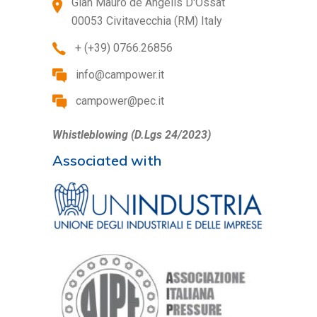
Gian Mauro de Angelis D'Ossat
00053 Civitavecchia (RM) Italy
+ (+39) 0766.26856
info@campower.it
campower@pec.it
Whistleblowing (D.Lgs 24/2023)
Associated with